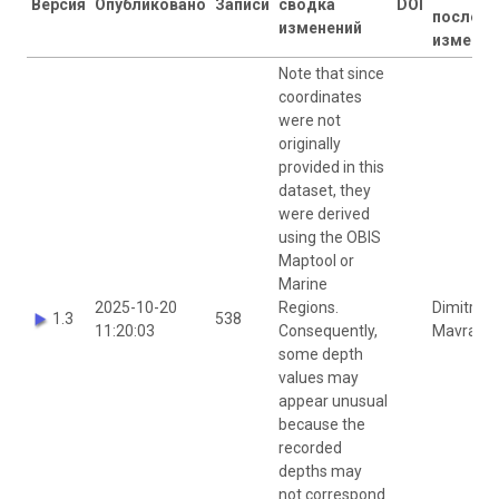
Версия
Опубликовано
Записи
сводка
DOI
последн
изменений
изменен
Note that since
coordinates
were not
originally
provided in this
dataset, they
were derived
using the OBIS
Maptool or
Marine
2025-10-20
Regions.
Dimitra
1.3
538
11:20:03
Consequently,
Mavraki
some depth
values may
appear unusual
because the
recorded
depths may
not correspond