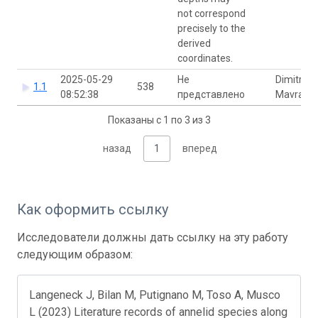
not correspond
precisely to the
derived
coordinates.
2025-05-29
Не
Dimitra
1.1
538
08:52:38
представлено
Mavraki
Показаны с 1 по 3 из 3
назад
1
вперед
Как оформить ссылку
Исследователи должны дать ссылку на эту работу
следующим образом:
Langeneck J, Bilan M, Putignano M, Toso A, Musco
L (2023) Literature records of annelid species along