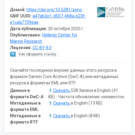
Домой:
https://doi.org/10.5281/zenodo.7869960
GBIF UUID:
a47ab2e1-d507-468a-b23f-
e1cda7739eae
Дата публикации:
20 октября 2025 г.
Опубликовано:
Hellenic Center for
Marine Research
Лицензия:
CC-BY 4.0
Как оформить ссылку
Скачайте последнюю версию данных этого ресурса в
формате Darwin Core Archive (DwC-A) или метаданных
ресурса в форматах EML или RTF:
Данные в
Скачать
538 Записи в English (41
формате DwC-A
KB) - Частота обновления: неизвестно
Метаданные в
Скачать
в English (13 KB)
формате EML
Метаданные в
Скачать
в English (8 KB)
формате RTF