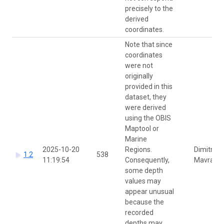
precisely to the
derived
coordinates.
Note that since
coordinates
were not
originally
provided in this
dataset, they
were derived
using the OBIS
Maptool or
Marine
2025-10-20
Regions.
Dimitra
1.2
538
11:19:54
Consequently,
Mavraki
some depth
values may
appear unusual
because the
recorded
depths may