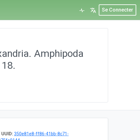
Se Connecter
exandria. Amphipoda
 18.
0
 UUID:
350e81e8-ff86-41bb-8c71-