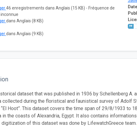
5a6
Date
ger
46 enregistrements dans Anglais (15 KB) - Fréquence de
Publ
: inconnue
Lice
ger
dans Anglais (8 KB)
ger
dans Anglais (9 KB)
ion
historical dataset that was published in 1936 by Schellenberg A. a
collected during the floristical and faunistical survey of Adolf 
 “El Hoot”. This dataset covers the time span of 29/8/1933 to 
in the coasts of Alexandria, Egypt. It also contains informations
e digitization of this dataset was done by LifewatchGreece team.