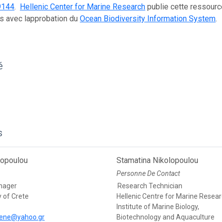
9144
.
Hellenic Center for Marine Research
publie cette ressourc
s avec lapprobation du
Ocean Biodiversity Information System
.
é
s
ikopoulou
Stamatina Nikolopoulou
Personne De Contact
nager
Research Technician
y of Crete
Hellenic Centre for Marine Resear
Institute of Marine Biology,
rene@yahoo.gr
Biotechnology and Aquaculture