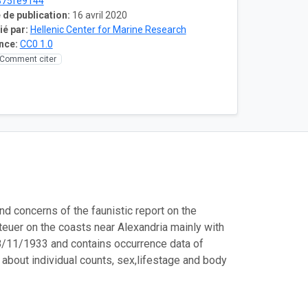
875fe9144
 de publication:
16 avril 2020
ié par:
Hellenic Center for Marine Research
nce:
CC0 1.0
Comment citer
nd concerns of the faunistic report on the
Steuer on the coasts near Alexandria mainly with
18/11/1933 and contains occurrence data of
 about individual counts, sex,lifestage and body