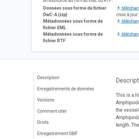
la ressource au format EML ou RTF :
Données sous forme de fichier
téléchar
DwC-A (zip)
mise à jour
Métadonnées sous forme de
téléchar
fichier EML
Métadonnées sous forme de
téléchar
fichier RTF
Description
Descript
Enregistrements de données
This is a 
Versions
Amphipoda 
the vessel
Comment citer
Amphipoda 
Droits
length. Th
Enregistrement GBIF