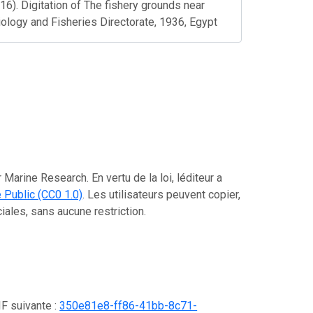
16). Digitation of The fishery grounds near
logy and Fisheries Directorate, 1936, Egypt
Marine Research. En vertu de la loi, léditeur a
Public (CC0 1.0)
. Les utilisateurs peuvent copier,
ciales, sans aucune restriction.
IF suivante :
350e81e8-ff86-41bb-8c71-