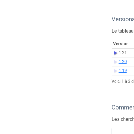
Version
Le tableau
Version
1.21
1.20
1.19
Voici 1 à 3 
Comment
Les cherch