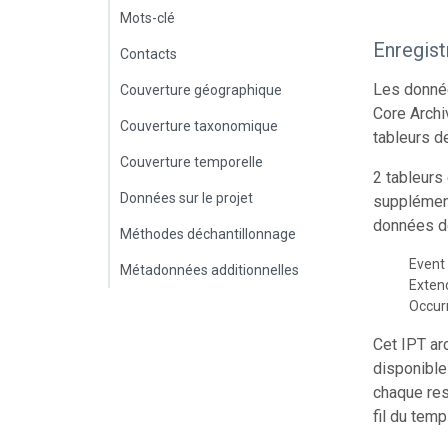
Mots-clé
Enregis
Contacts
Les donnée
Couverture géographique
Core Archi
Couverture taxonomique
tableurs d
Couverture temporelle
2 tableurs
Données sur le projet
supplément
données de
Méthodes déchantillonnage
Event
Métadonnées additionnelles
Exte
Occur
Cet IPT ar
disponible
chaque res
fil du temp