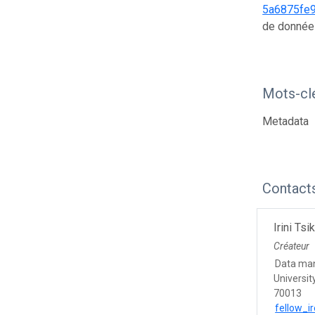
5a6875fe
de donnée
Mots-cl
Metadata
Contact
Irini Ts
Créateur
Data ma
Universit
70013
fellow_i