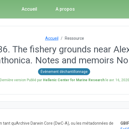
Accueil
A propos
Accueil
Ressource
36. The fishery grounds near Al
thonica. Notes and memoirs No
Événement déchantillonnage
Dernière version Publié par
Hellenic Center for Marine Research
le
avr. 16, 202
 en tant quArchive Darwin Core (DwC-A), ou les métadonnées de
GBIF