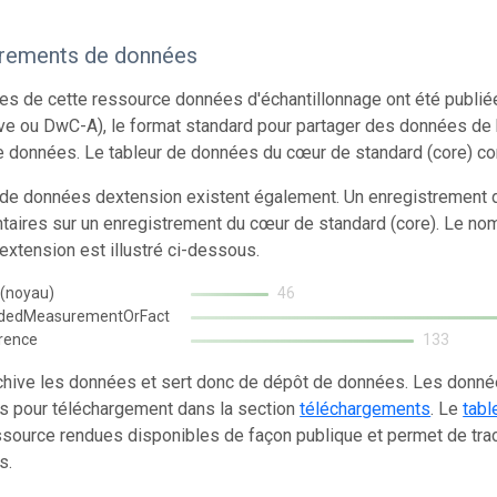
trements de données
s de cette ressource données d'échantillonnage ont été publi
ve ou DwC-A), le format standard pour partager des données de 
e données. Le tableur de données du cœur de standard (core) co
 de données dextension existent également. Un enregistrement d
aires sur un enregistrement du cœur de standard (core). Le no
xtension est illustré ci-dessous.
 (noyau)
46
ndedMeasurementOrFact
rence
133
chive les données et sert donc de dépôt de données. Les donn
s pour téléchargement dans la section
téléchargements
. Le
tabl
source rendues disponibles de façon publique et permet de trac
s.