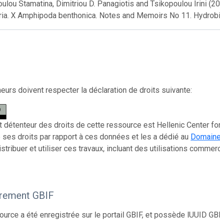
ulou Stamatina, Dimitriou D. Panagiotis and Tsikopoulou Irini (20
ria. X Amphipoda benthonica. Notes and Memoirs No 11. Hydrobio
eurs doivent respecter la déclaration de droits suivante:
t détenteur des droits de cette ressource est Hellenic Center for 
ses droits par rapport à ces données et les a dédié au
Domaine 
istribuer et utiliser ces travaux, incluant des utilisations commer
trement GBIF
ource a été enregistrée sur le portail GBIF, et possède lUUID GB