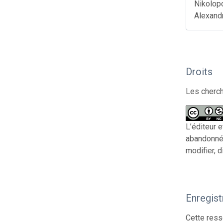
Nikolopo
Alexand
Droits
Les cherch
L’éditeur e
abandonné 
modifier, d
Enregis
Cette ress