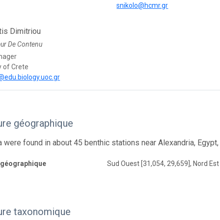
snikolo@hcmr.gr
is Dimitriou
eur De Contenu
nager
y of Crete
edu.biology.uoc.gr
ure géographique
were found in about 45 benthic stations near Alexandria, Egypt
 géographique
Sud Ouest [31,054, 29,659], Nord Est
ure taxonomique