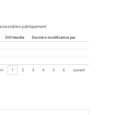
 accessibles publiquement.
DOI Handle
Dernière modification par
nt
1
2
3
4
5
6
suivant