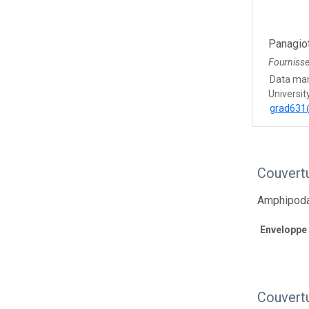
Panagiot
Fourniss
Data ma
Universit
grad631@
Couvert
Amphipoda 
Enveloppe
Couvert