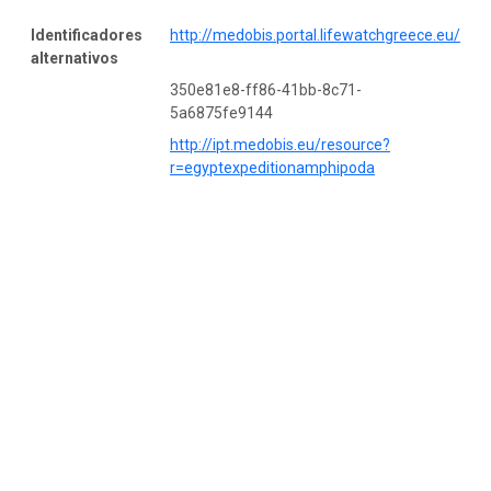
Identificadores
http://medobis.portal.lifewatchgreece.eu/
alternativos
350e81e8-ff86-41bb-8c71-
5a6875fe9144
http://ipt.medobis.eu/resource?
r=egyptexpeditionamphipoda