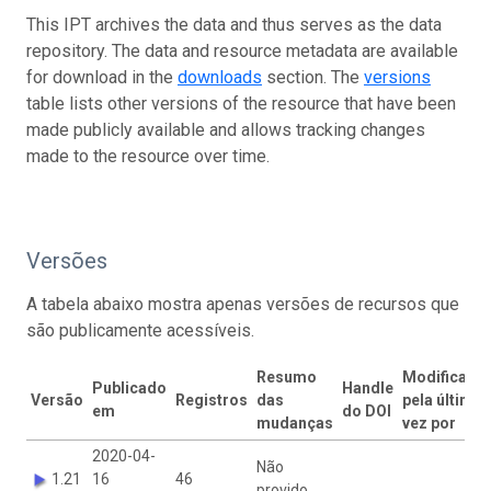
This IPT archives the data and thus serves as the data
repository. The data and resource metadata are available
for download in the
downloads
section. The
versions
table lists other versions of the resource that have been
made publicly available and allows tracking changes
made to the resource over time.
Versões
A tabela abaixo mostra apenas versões de recursos que
são publicamente acessíveis.
Resumo
Modificado
Publicado
Handle
Versão
Registros
das
pela última
em
do DOI
mudanças
vez por
2020-04-
Não
1.21
16
46
provido