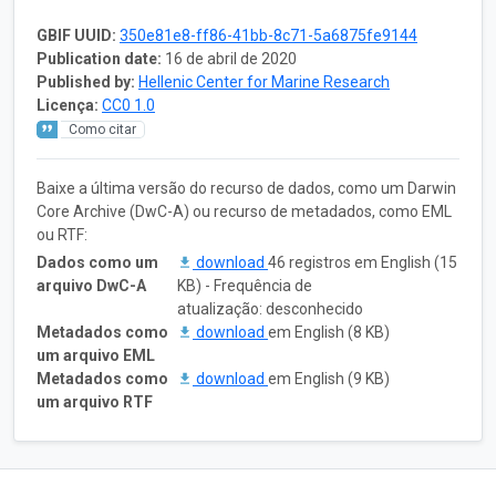
GBIF UUID:
350e81e8-ff86-41bb-8c71-5a6875fe9144
Publication date:
16 de abril de 2020
Published by:
Hellenic Center for Marine Research
Licença:
CC0 1.0
Como citar
Baixe a última versão do recurso de dados, como um Darwin
Core Archive (DwC-A) ou recurso de metadados, como EML
ou RTF:
Dados como um
download
46 registros em English (15
arquivo DwC-A
KB) - Frequência de
atualização: desconhecido
Metadados como
download
em English (8 KB)
um arquivo EML
Metadados como
download
em English (9 KB)
um arquivo RTF