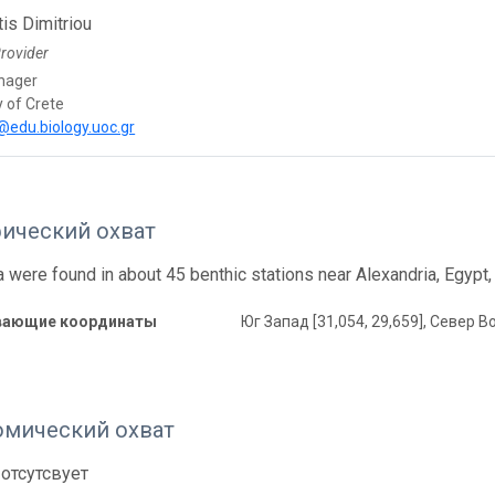
is Dimitriou
rovider
nager
y of Crete
edu.biology.uoc.gr
фический охват
were found in about 45 benthic stations near Alexandria, Egypt
вающие координаты
Юг Запад [31,054, 29,659], Север Во
омический охват
отсутсвует