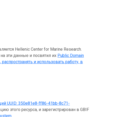
тся Hellenic Center for Marine Research.
 на эти данные и посвятил их
Public Domain
, распространять и использовать работу, в
щий UUID:
350e81e8-ff86-41bb-8c71-
цию этого ресурса, и зарегистрирован в GBIF
System
.