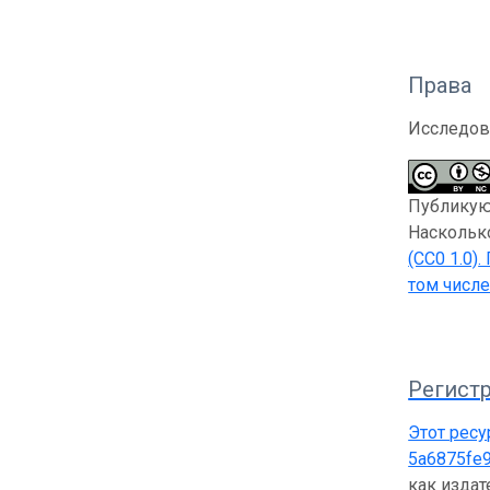
Права
Исследов
Публикующ
Насколько
(CC0 1.0)
.
том числе
Регистр
Этот ресу
5a6875fe
как изда