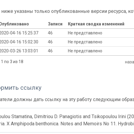
 ниже указаны только опубликованные версии ресурса, ко
Опубликовано
Записи
Краткая сводка изменений
2020-04-16 15:25:37
46
Не представлено
2020-04-16 15:02:30
46
Не представлено
2020-03-26 13:03:01
46
Не представлено
1 по 3 из 18
наз
ормить ссылку
атели должны дать ссылку на эту работу следующим обра
ulou Stamatina, Dimitriou D. Panagiotis and Tsikopoulou Irini (20
ria. X Amphipoda benthonica. Notes and Memoirs No 11. Hydrobio