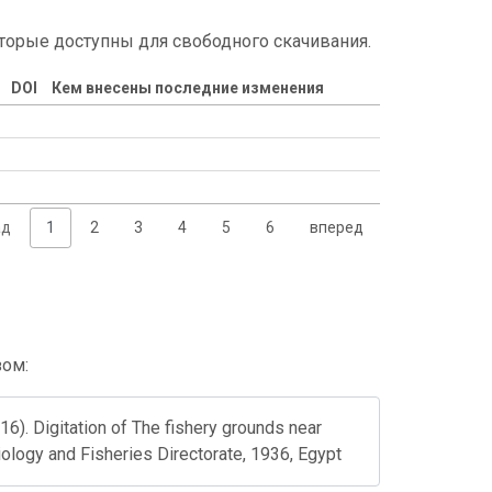
торые доступны для свободного скачивания.
DOI
Кем внесены последние изменения
ад
1
2
3
4
5
6
вперед
зом:
16). Digitation of The fishery grounds near
logy and Fisheries Directorate, 1936, Egypt