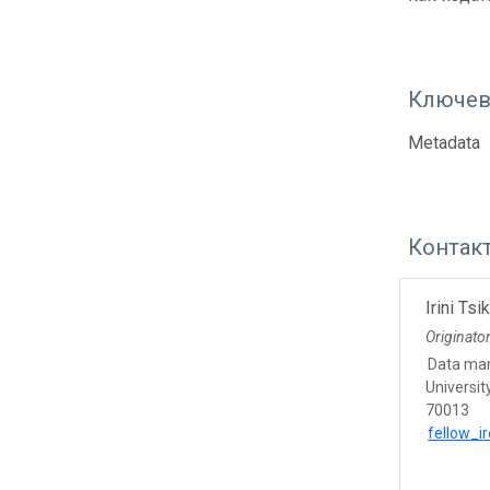
Ключев
Metadata
Контак
Irini Ts
Originato
Data ma
Universit
70013
fellow_i