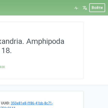
Войти
exandria. Amphipoda
 18.
2020
 UUID:
350e81e8-ff86-41bb-8c71-