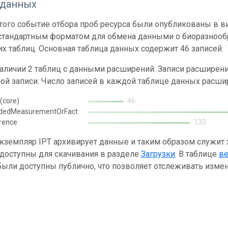
 данных
ого событие отбора проб ресурса были опубликованы в вид
 стандартным форматом для обмена данными о биоразнообр
х таблиц. Основная таблица данных содержит 46 записей.
наличии 2 таблиц с данными расширений. Записи расшире
ой записи. Число записей в каждой таблице данных расши
(core)
46
ndedMeasurementOrFact
rence
133
кземпляр IPT архивирует данные и таким образом служит
 доступны для скачивания в разделе
Загрузки
. В таблице
в
ыли доступны публично, что позволяет отслеживать измен