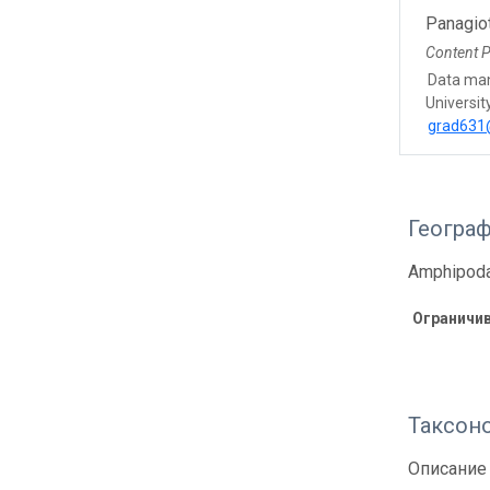
Panagiot
Content P
Data ma
Universit
grad631@
Геогра
Amphipoda 
Ограничи
Таксон
Описание 