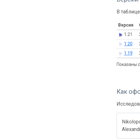
В таблице
Версия
1.21
1.20
1.19
Показаны с 
Как оф
Исследов
Nikolopo
Alexand