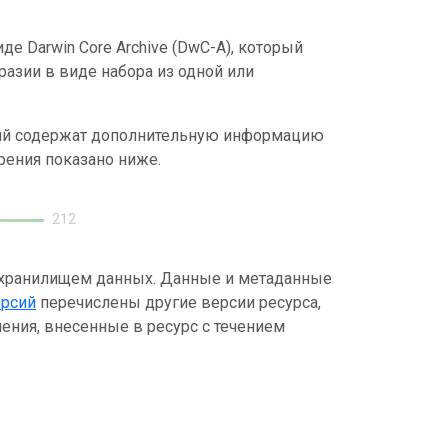
е Darwin Core Archive (DwC-A), который
азии в виде набора из одной или
ний содержат дополнительную информацию
рения показано ниже.
212
 хранилищем данных. Данные и метаданные
ерсий
перечислены другие версии ресурса,
ения, внесенные в ресурс с течением