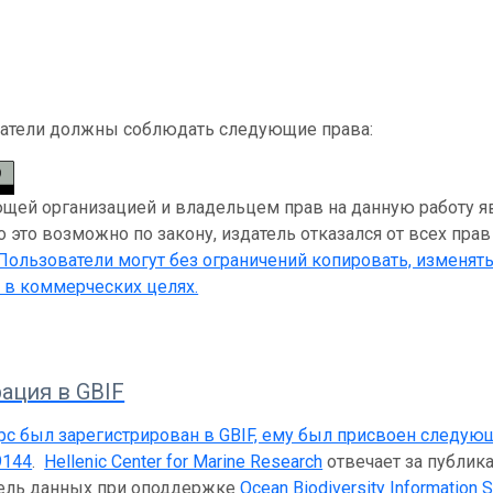
атели должны соблюдать следующие права:
ей организацией и владельцем прав на данную работу являе
 это возможно по закону, издатель отказался от всех прав
 Пользователи могут без ограничений копировать, изменять
 в коммерческих целях.
ация в GBIF
рс был зарегистрирован в GBIF, ему был присвоен следую
9144
.
Hellenic Center for Marine Research
отвечает за публика
тель данных при оподдержке
Ocean Biodiversity Information 