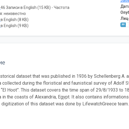
5a6
Дат
ь
46 Записи в English (15 KB) - Частота
Опу
я: неизвестно
Лиц
ь
в English (8 KB)
ь
в English (9 KB)
ие
historical dataset that was published in 1936 by Schellenberg A. a
collected during the floristical and faunistical survey of Adolf 
 “El Hoot”. This dataset covers the time span of 29/8/1933 to 
in the coasts of Alexandria, Egypt. It also contains informations
e digitization of this dataset was done by LifewatchGreece team.