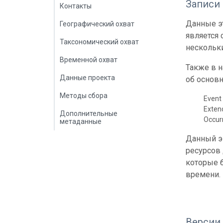
Записи
Контакты
Данные эт
Географический охват
является
Таксономический охват
нескольки
Временной охват
Также в 
Данные проекта
об основн
Методы сбора
Event 
Exte
Дополнительные
Occur
метаданные
Данный э
ресурсов
которые б
времени.
Версии