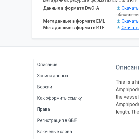
метаданных ресурса в форматах EML или RTF:
Данные в формате DwC-A
Скачат
обновлени
Метаданные в формате EML
Скачат
Метаданные в формате RTF
Скачат
Описание
Описан
Записи данных
This is a 
Версии
Amphipoda 
the vessel
Как оформить ссылку
Amphipoda 
Права
length. Th
Регистрация в GBIF
Ключевые слова