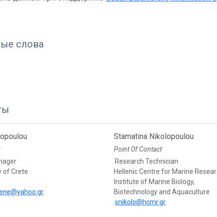
ые слова
ты
ikopoulou
Stamatina Nikolopoulou
r
Point Of Contact
nager
Research Technician
y of Crete
Hellenic Centre for Marine Resear
Institute of Marine Biology,
rene@yahoo.gr
Biotechnology and Aquaculture
snikolo@hcmr.gr