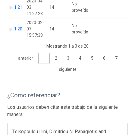
2020-04-
No
1.21
03
14
proveído
11:27:23
2020-02-
No
1.20
07
14
proveído
15:57:38
Mostrando 1 a 3 de 20
anterior
1
2
3
4
5
6
7
siguiente
¿Cómo referenciar?
Los usuarios deben citar este trabajo de la siguiente
manera:
Tsikopoulou Irini, Dimitriou N. Panagiotis and