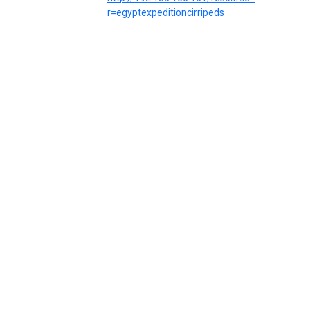
r=egyptexpeditioncirripeds