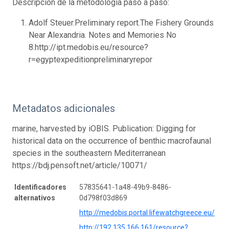
Descripción de la metodología paso a paso:
Adolf Steuer.Preliminary report.The Fishery Grounds
Near Alexandria. Notes and Memories No
8.http://ipt.medobis.eu/resource?
r=egyptexpeditionpreliminaryrepor
Metadatos adicionales
marine, harvested by iOBIS. Publication: Digging for
historical data on the occurrence of benthic macrofaunal
species in the southeastern Mediterranean
https://bdj.pensoft.net/article/10071/
Identificadores
57835641-1a48-49b9-8486-
alternativos
0d798f03d869
http://medobis.portal.lifewatchgreece.eu/
http://192.135.166.161/resource?