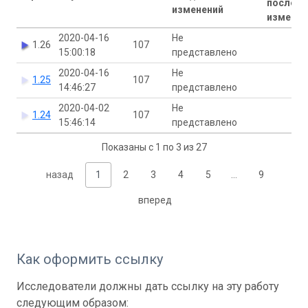
последн
изменений
изменен
2020-04-16
Не
1.26
107
15:00:18
представлено
2020-04-16
Не
1.25
107
14:46:27
представлено
2020-04-02
Не
1.24
107
15:46:14
представлено
Показаны с 1 по 3 из 27
назад
1
2
3
4
5
…
9
вперед
Как оформить ссылку
Исследователи должны дать ссылку на эту работу
следующим образом: