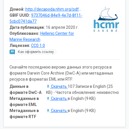
Домой:
http://decapoda.nhm.org/pdfs/13305/13305.pdf
GBIF UUID:
9737046d-84e9-4e7d-8f11-
5cbc0741da77
Дата публикации:
16 апреля 2020 г.
Опубликовано:
Hellenic Center for
Marine Research
Лицензия:
CC0 1.0
Как оформить ссылку
Скачайте последнюю версию данных этого ресурса в
формате Darwin Core Archive (DwC-A) или метаданных
ресурса в форматах EML или RTF:
Данные в
Скачать
107 Записи в English (25
формате DwC-A
KB) - Частота обновления: неизвестно
Метаданные в
Скачать
в English (9 KB)
формате EML
Метаданные в
Скачать
в English (9 KB)
формате RTF