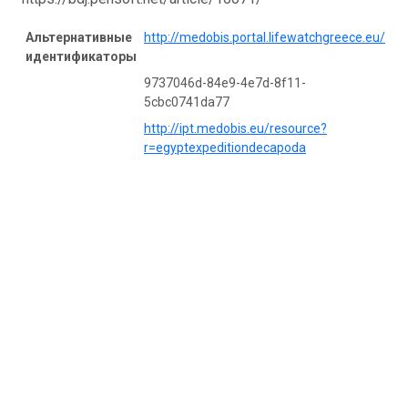
Альтернативные
http://medobis.portal.lifewatchgreece.eu/
идентификаторы
9737046d-84e9-4e7d-8f11-
5cbc0741da77
http://ipt.medobis.eu/resource?
r=egyptexpeditiondecapoda