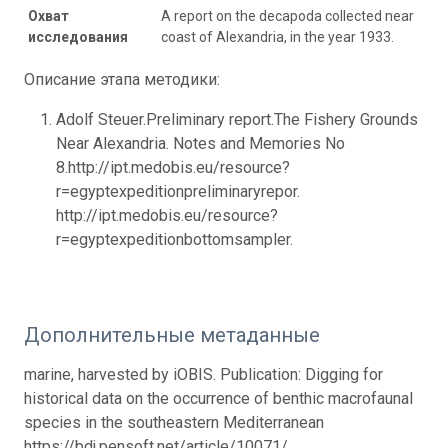
Охват
A report on the decapoda collected near
исследования
coast of Alexandria, in the year 1933.
Описание этапа методики:
Adolf Steuer.Preliminary report.The Fishery Grounds
Near Alexandria. Notes and Memories No
8.http://ipt.medobis.eu/resource?
r=egyptexpeditionpreliminaryrepor.
http://ipt.medobis.eu/resource?
r=egyptexpeditionbottomsampler.
Дополнительные метаданные
marine, harvested by iOBIS. Publication: Digging for
historical data on the occurrence of benthic macrofaunal
species in the southeastern Mediterranean
https://bdj.pensoft.net/article/10071/