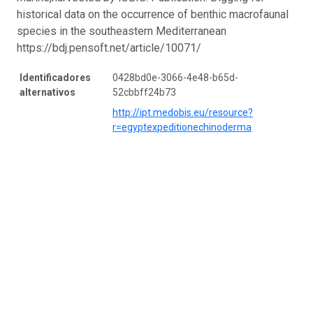
historical data on the occurrence of benthic macrofaunal
species in the southeastern Mediterranean
https://bdj.pensoft.net/article/10071/
Identificadores
0428bd0e-3066-4e48-b65d-
alternativos
52cbbff24b73
http://ipt.medobis.eu/resource?
r=egyptexpeditionechinoderma