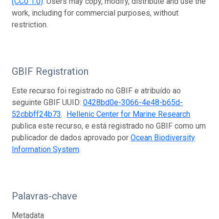
(CC0 1.0)
. Users may copy, modify, distribute and use the
work, including for commercial purposes, without
restriction.
GBIF Registration
Este recurso foi registrado no GBIF e atribuído ao
seguinte GBIF UUID:
0428bd0e-3066-4e48-b65d-
52cbbff24b73
.
Hellenic Center for Marine Research
publica este recurso, e está registrado no GBIF como um
publicador de dados aprovado por
Ocean Biodiversity
Information System
.
Palavras-chave
Metadata