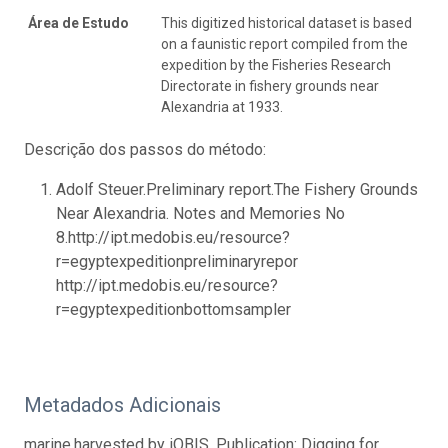
Área de Estudo
This digitized historical dataset is based
on a faunistic report compiled from the
expedition by the Fisheries Research
Directorate in fishery grounds near
Alexandria at 1933.
Descrição dos passos do método:
Adolf Steuer.Preliminary report.The Fishery Grounds
Near Alexandria. Notes and Memories No
8.http://ipt.medobis.eu/resource?
r=egyptexpeditionpreliminaryrepor
http://ipt.medobis.eu/resource?
r=egyptexpeditionbottomsampler
Metadados Adicionais
marine,harvested by iOBIS. Publication: Digging for