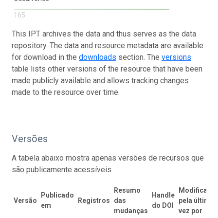
165
This IPT archives the data and thus serves as the data
repository. The data and resource metadata are available
for download in the
downloads
section. The
versions
table lists other versions of the resource that have been
made publicly available and allows tracking changes
made to the resource over time.
Versões
A tabela abaixo mostra apenas versões de recursos que
são publicamente acessíveis.
Resumo
Modificado
Publicado
Handle
Versão
Registros
das
pela última
em
do DOI
mudanças
vez por