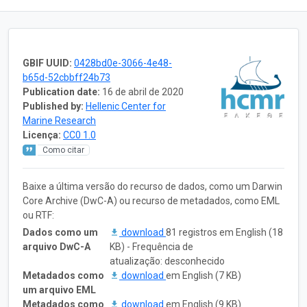
GBIF UUID:
0428bd0e-3066-4e48-
b65d-52cbbff24b73
Publication date:
16 de abril de 2020
Published by:
Hellenic Center for
Marine Research
Licença:
CC0 1.0
Como citar
Baixe a última versão do recurso de dados, como um Darwin
Core Archive (DwC-A) ou recurso de metadados, como EML
ou RTF:
Dados como um
download
81 registros em English (18
arquivo DwC-A
KB) - Frequência de
atualização: desconhecido
Metadados como
download
em English (7 KB)
um arquivo EML
Metadados como
download
em English (9 KB)