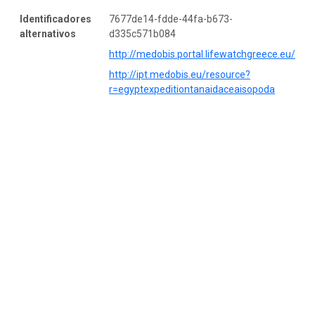
Identificadores
7677de14-fdde-44fa-b673-
alternativos
d335c571b084
http://medobis.portal.lifewatchgreece.eu/
http://ipt.medobis.eu/resource?
r=egyptexpeditiontanaidaceaisopoda