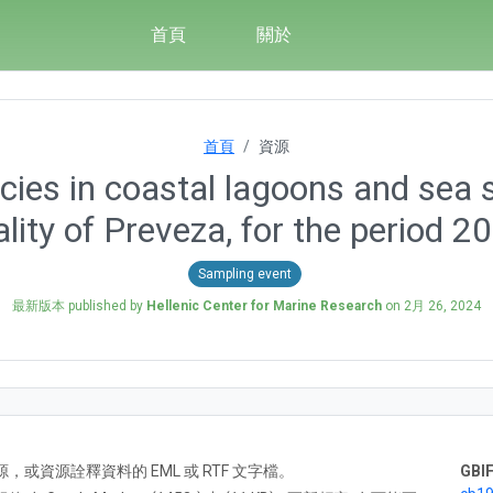
首頁
關於
首頁
資源
cies in coastal lagoons and sea 
lity of Preveza, for the period 
Sampling event
最新版本 published by
Hellenic Center for Marine Research
on
2月 26, 2024
A) 資源，或資源詮釋資料的 EML 或 RTF 文字檔。
GBIF