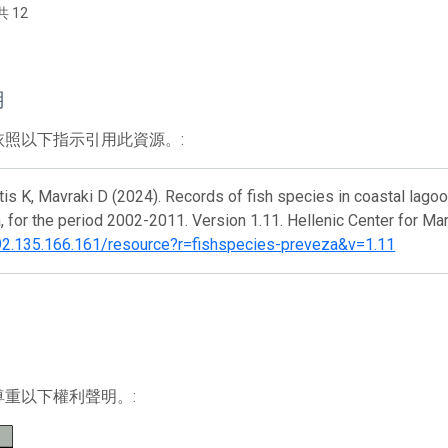
共 12
用
依照以下指示引用此資源。:
tis K, Mavraki D (2024). Records of fish species in coastal lago
 for the period 2002-2011. Version 1.11. Hellenic Center for Ma
192.135.166.161/resource?r=fishspecies-preveza&v=1.11
尊重以下權利聲明。: