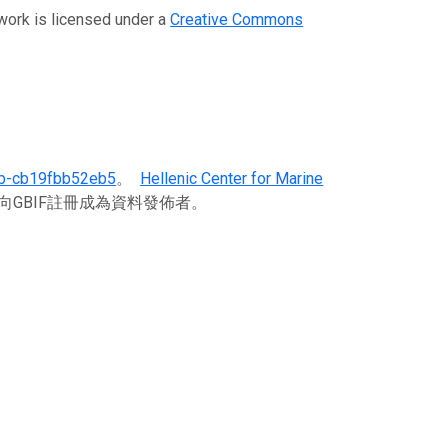
 is licensed under a
Creative Commons
b-cb19fbb52eb5
。
Hellenic Center for Marine
向GBIF註冊成為資料發佈者。