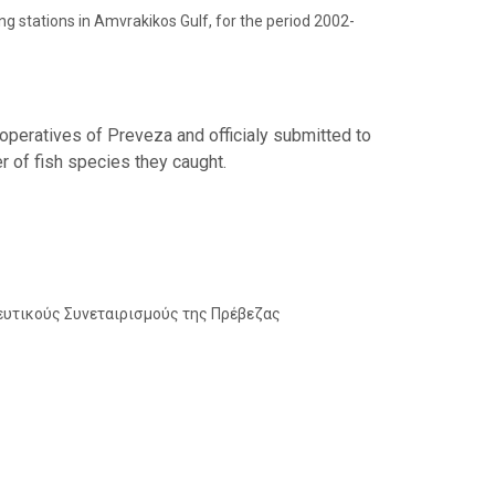
g stations in Amvrakikos Gulf, for the period 2002-
peratives of Preveza and officialy submitted to
 of fish species they caught.
ευτικούς Συνεταιρισμούς της Πρέβεζας