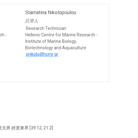
Stamatina Nikolopoulou
託管人
Research Technician
ch -
Hellenic Centre for Marine Research -
Institute of Marine Biology,
Biotechnology and Aquaculture
snikolo@hcmr.gr
北界 經度東界 [39.12, 21.2]