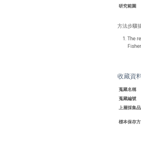
研究範圍
方法步驟描
The r
Fishe
收藏資
蒐藏名稱
蒐藏編號
上層採集品
標本保存方