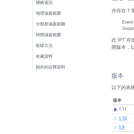
聯絡資訊
亦存在 
地理涵蓋範圍
Event
分類群涵蓋範圍
Occur
時間涵蓋範圍
此 IPT
取樣方法
開版本，
收藏資料
額外的詮釋資料
版本
以下的表
版本
1.11
1.10
1.9