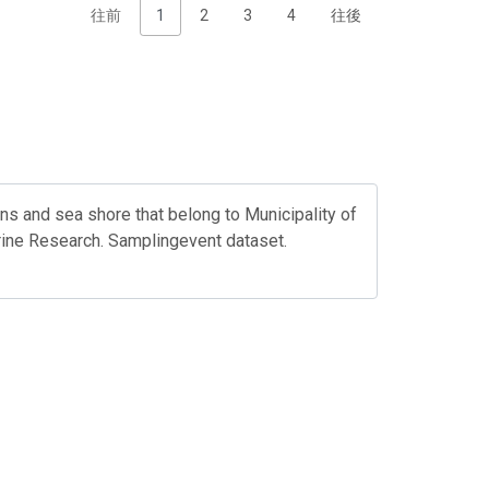
往前
1
2
3
4
往後
ons and sea shore that belong to Municipality of
rine Research. Samplingevent dataset.