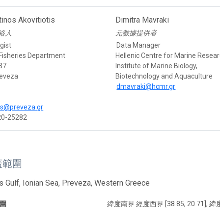
inos Akovitiotis
Dimitra Mavraki
絡人
元數據提供者
gist
Data Manager
Fisheries Department
Hellenic Centre for Marine Resear
37
Institute of Marine Biology,
reveza
Biotechnology and Aquaculture
dmavraki@hcmr.gr
tis@preveza.gr
20-25282
蓋範圍
 Gulf, Ionian Sea, Preveza, Western Greece
圍
緯度南界 經度西界 [38.85, 20.71], 緯度