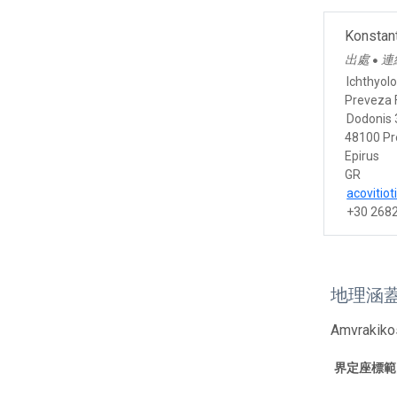
Konstant
出處
連
●
Ichthyolo
Preveza 
Dodonis 
48100 P
Epirus
GR
acovitio
+30 268
地理涵
Amvrakikos
界定座標範