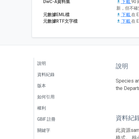
DwC-A資料集
下載
90 
新，但不確
元數據EML檔
下載
在 E
元數據RTF文字檔
下載
在 E
說明
說明
資料紀錄
Species an
版本
the Depart
如何引用
權利
資料紀
GBIF 註冊
此資源sa
關鍵字
格式。 核