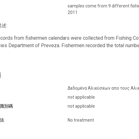
samples come from 9 different fishin
2011
述:
ecords from fishermen calendars were collected from Fishing Coo
ries Department of Preveza. Fishermen recorded the total number
料
Δεδομένα Αλιεύσεων απο τους Αλι
not applicable
識別碼
not applicable
法
No treatment