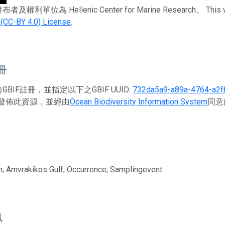
權利單位為 Hellenic Center for Marine Research。 This work
n (CC-BY 4.0) License
.
註冊
BIF註冊，並指定以下之GBIF UUID:
732da5a9-a89a-4764-a2f
發佈此資源，並經由
Ocean Biodiversity Information System
同意
on; Amvrakikos Gulf; Occurrence; Samplingevent
訊