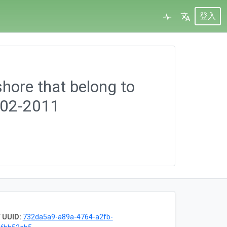
登入
shore that belong to
2002-2011
 UUID:
732da5a9-a89a-4764-a2fb-