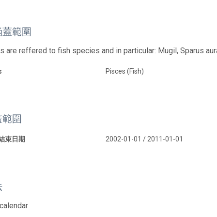
涵蓋範圍
 are reffered to fish species and in particular: Mugil, Sparus aura
s
Pisces (Fish)
蓋範圍
 結束日期
2002-01-01 / 2011-01-01
法
calendar