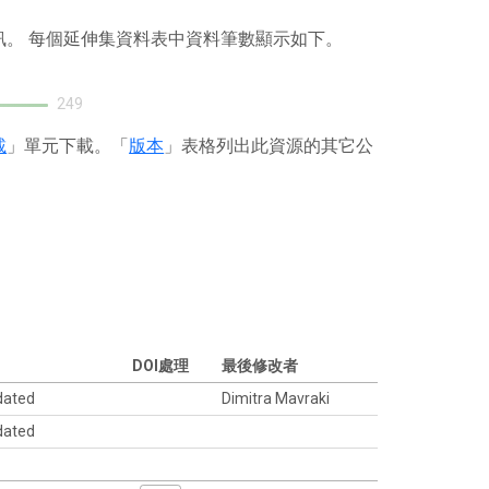
訊。 每個延伸集資料表中資料筆數顯示如下。
249
載
」單元下載。「
版本
」表格列出此資源的其它公
DOI處理
最後修改者
dated
Dimitra Mavraki
dated