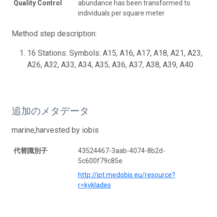
Quality Control
abundance has been transformed to
individuals per square meter
Method step description:
16 Stations: Symbols: A15, A16, A17, A18, A21, A23,
A26, A32, A33, A34, A35, A36, A37, A38, A39, A40
追加のメタデータ
marine,harvested by iobis
代替識別子
43524467-3aab-4074-8b2d-
5c600f79c85e
http://ipt.medobis.eu/resource?
r=kyklades