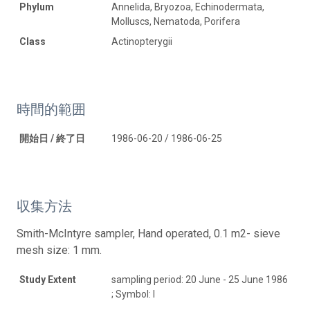
Phylum
Annelida, Bryozoa, Echinodermata,
Molluscs, Nematoda, Porifera
Class
Actinopterygii
時間的範囲
開始日 / 終了日
1986-06-20 / 1986-06-25
収集方法
Smith-McIntyre sampler, Hand operated, 0.1 m2- sieve
mesh size: 1 mm.
Study Extent
sampling period: 20 June - 25 June 1986
; Symbol: I