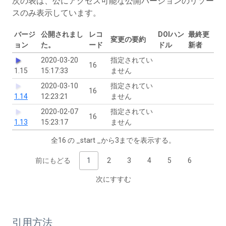
次の表は、公にアクセス可能な公開バージョンのリソー
スのみ表示しています。
バージ
公開されまし
レコ
DOIハン
最終更
変更の要約
ョン
た。
ード
ドル
新者
2020-03-20
指定されてい
16
1.15
15:17:33
ません
2020-03-10
指定されてい
16
1.14
12:23:21
ません
2020-02-07
指定されてい
16
1.13
15:23:17
ません
全16 の _start _から3までを表示する。
前にもどる
1
2
3
4
5
6
次にすすむ
引用方法