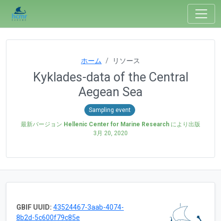
ホーム
リソース
Kyklades-data of the Central
Aegean Sea
Sampling event
最新バージョン
Hellenic Center for Marine Research
により出版
3月 20, 2020
GBIF UUID:
43524467-3aab-4074-
8b2d-5c600f79c85e