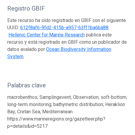
Registro GBIF
Este recurso ha sido registrado en GBIF con el siguiente
UUID:
612f8af6-9fd2-415b-a957-63ff1ba6ba88
.
Hellenic Center for Marine Research
publica este
recurso y está registrado en GBIF como un publicador de
datos avalado por
Ocean Biodiversity Information
System
.
Palabras clave
macrobenthos; Samplingevent; Observation; soft-bottom;
long-term monitoring; bathymetric distribution; Heraklion
Bay; Cretan Sea; Mediterranean
https://www.marineregions.org/gazetteer.php?
p=details&id=5217