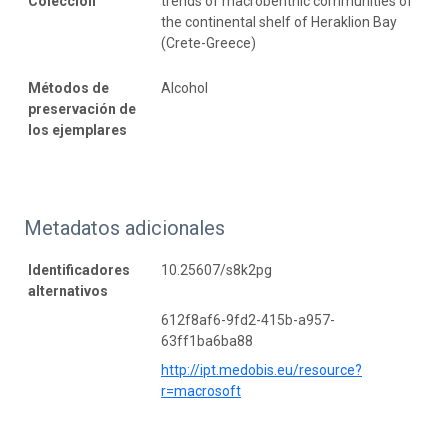
Colección
trends of macrobenthic communities of
the continental shelf of Heraklion Bay
(Crete-Greece)
Métodos de
Alcohol
preservación de
los ejemplares
Metadatos adicionales
Identificadores
10.25607/s8k2pg
alternativos
612f8af6-9fd2-415b-a957-
63ff1ba6ba88
http://ipt.medobis.eu/resource?
r=macrosoft