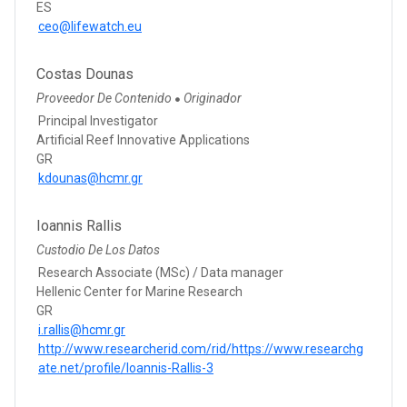
ES
ceo@lifewatch.eu
Costas Dounas
Proveedor De Contenido
Originador
●
Principal Investigator
Artificial Reef Innovative Applications
GR
kdounas@hcmr.gr
Ioannis Rallis
Custodio De Los Datos
Research Associate (MSc) / Data manager
Hellenic Center for Marine Research
GR
i.rallis@hcmr.gr
http://www.researcherid.com/rid/https://www.researchg
ate.net/profile/Ioannis-Rallis-3