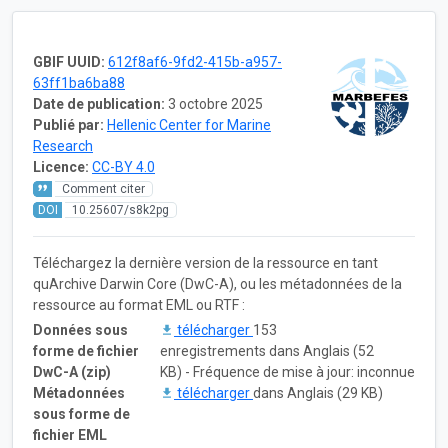
GBIF UUID:
612f8af6-9fd2-415b-a957-
63ff1ba6ba88
Date de publication:
3 octobre 2025
Publié par:
Hellenic Center for Marine
Research
Licence:
CC-BY 4.0
Comment citer
DOI
10.25607/s8k2pg
Téléchargez la dernière version de la ressource en tant
quArchive Darwin Core (DwC-A), ou les métadonnées de la
ressource au format EML ou RTF :
Données sous
télécharger
153
forme de fichier
enregistrements dans Anglais (52
DwC-A (zip)
KB) - Fréquence de mise à jour: inconnue
Métadonnées
télécharger
dans Anglais (29 KB)
sous forme de
fichier EML