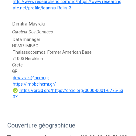
http://www.researcherid.com/rid/https://www.researchg
ate.net/profile/Ioannis-Rallis-3
Dimitra Mavraki
Curateur Des Données
Data manager
HCMR-IMBBC
Thalassocosmos, Former American Base
71003 Heraklion
Crete
GR
dmavraki@hcmr.gr
https://imbbc.hcmr.gr/
https://orcid.org/https://orcid.org/0000-0001-6775-53
0X
Couverture géographique