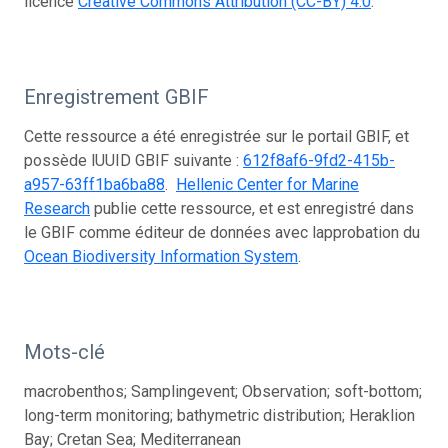
licence
Creative Commons Attribution (CC-BY) 4.0
.
Enregistrement GBIF
Cette ressource a été enregistrée sur le portail GBIF, et
possède lUUID GBIF suivante :
612f8af6-9fd2-415b-
a957-63ff1ba6ba88
.
Hellenic Center for Marine
Research
publie cette ressource, et est enregistré dans
le GBIF comme éditeur de données avec lapprobation du
Ocean Biodiversity Information System
.
Mots-clé
macrobenthos; Samplingevent; Observation; soft-bottom;
long-term monitoring; bathymetric distribution; Heraklion
Bay; Cretan Sea; Mediterranean