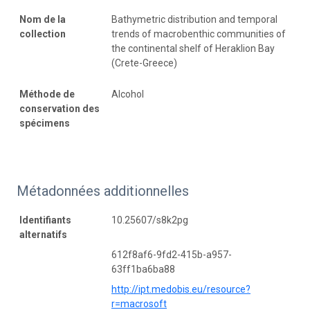
Nom de la
Bathymetric distribution and temporal
collection
trends of macrobenthic communities of
the continental shelf of Heraklion Bay
(Crete-Greece)
Méthode de
Alcohol
conservation des
spécimens
Métadonnées additionnelles
Identifiants
10.25607/s8k2pg
alternatifs
612f8af6-9fd2-415b-a957-
63ff1ba6ba88
http://ipt.medobis.eu/resource?
r=macrosoft