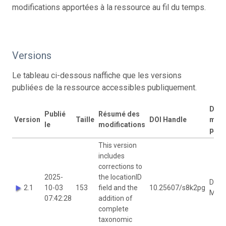
modifications apportées à la ressource au fil du temps.
Versions
Le tableau ci-dessous naffiche que les versions
publiées de la ressource accessibles publiquement.
Dern
Publié
Résumé des
Version
Taille
DOI Handle
modi
le
modifications
par
This version
includes
corrections to
2025-
the locationID
Dimit
2.1
10-03
153
field and the
10.25607/s8k2pg
Mavr
07:42:28
addition of
complete
taxonomic