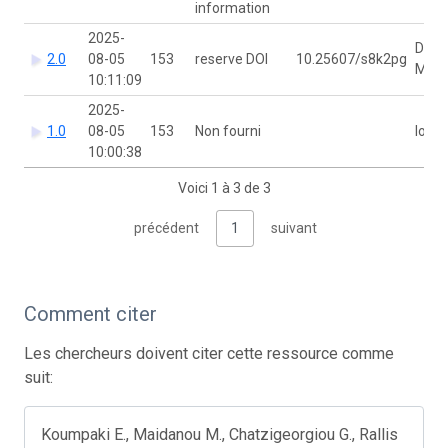
information
2025-
Dimit
2.0
08-05
153
reserve DOI
10.25607/s8k2pg
Mavr
10:11:09
2025-
1.0
08-05
153
Non fourni
Ioann
10:00:38
Voici 1 à 3 de 3
précédent
1
suivant
Comment citer
Les chercheurs doivent citer cette ressource comme
suit:
Koumpaki E., Maidanou M., Chatzigeorgiou G., Rallis