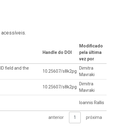
 acessíveis.
Modificado
Handle do DOI
pela última
vez por
ID field and the
Dimitra
10.25607/s8k2pg
Mavraki
Dimitra
10.25607/s8k2pg
Mavraki
Ioannis Rallis
anterior
1
próxima