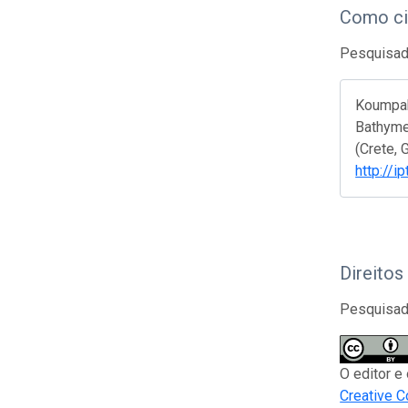
Como ci
Pesquisado
Koumpaki
Bathymet
(Crete, 
http://
Direitos
Pesquisado
O editor e
Creative C