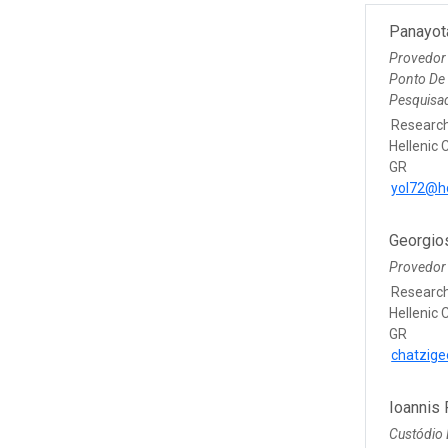
Panayot
Provedor
Ponto De
Pesquisad
Research
Hellenic 
GR
yol72@h
Georgio
Provedor
Research
Hellenic 
GR
chatzige
Ioannis 
Custódio