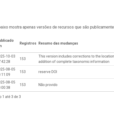
baixo mostra apenas versões de recursos que são publicamente
ublicado
Registros
Resumo das mudanças
m
025-10-03
This version includes corrections to the location
153
:42:28
addition of complete taxonomic information
025-08-05
153
reserve DOI
:11:09
025-08-05
153
Não provido
:00:38
o 1 até 3 de 3