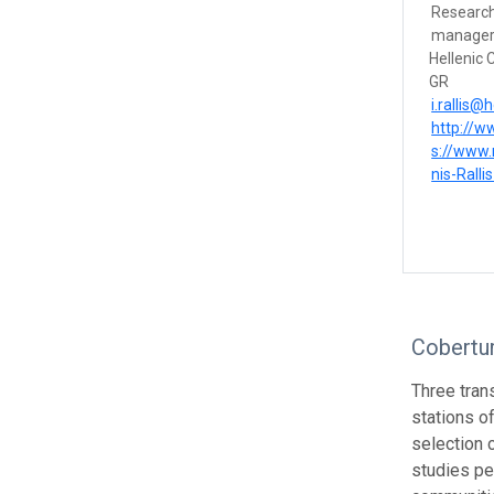
Research
manage
Hellenic 
GR
i.rallis@
http://w
s://www.
nis-Ralli
Cobertu
Three tran
stations o
selection c
studies pe