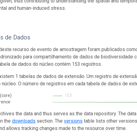
 given, thus contributing to understanding the spatial and tempor
tal and human-induced stress.
os de Dados
deste recurso de evento de amostragem foram publicados como
adronizado para compartilhamento de dados de biodiversidade 
abela de dados do núcleo contém 153 registros.
istem 1 tabelas de dados de extensão. Um registro de extensã
o núcleo. O número de registros em cada tabela de dados de exte
(core)
153
rence
rchives the data and thus serves as the data repository. The data
in the
downloads
section. The
versions
table lists other version
and allows tracking changes made to the resource over time.