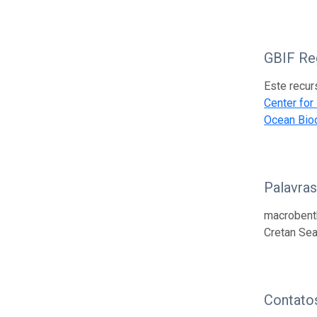
GBIF Reg
Este recur
Center for
Ocean Biod
Palavra
macrobenth
Cretan Sea
Contato