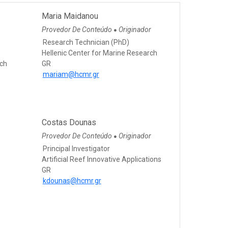
Maria Maidanou
Provedor De Conteúdo
Originador
●
Research Technician (PhD)
Hellenic Center for Marine Research
rch
GR
mariam@hcmr.gr
Costas Dounas
Provedor De Conteúdo
Originador
●
Principal Investigator
Artificial Reef Innovative Applications
GR
kdounas@hcmr.gr