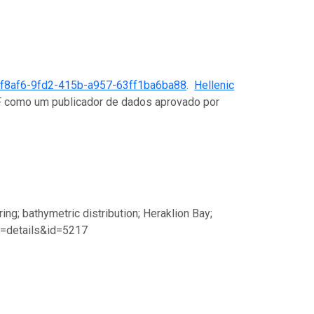
f8af6-9fd2-415b-a957-63ff1ba6ba88
.
Hellenic
IF como um publicador de dados aprovado por
g; bathymetric distribution; Heraklion Bay;
p=details&id=5217