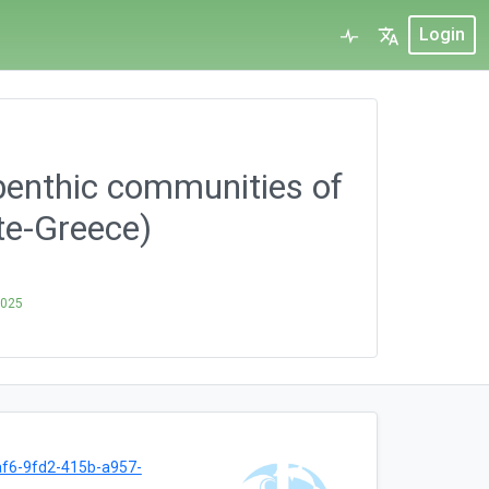
Login
benthic communities of
ete-Greece)
2025
f6-9fd2-415b-a957-