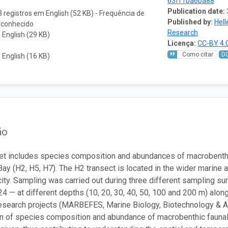
63ff1ba6ba88
Publication date:
 registros em English (52 KB) - Frequência de
Published by:
Hell
sconhecido
Research
English (29 KB)
Licença:
CC-BY 4.
Como citar
D
English (16 KB)
ão
et includes species composition and abundances of macrobenthi
Bay (H2, H5, H7). The H2 transect is located in the wider marine 
city. Sampling was carried out during three different sampling 
4 — at different depths (10, 20, 30, 40, 50, 100 and 200 m) along
research projects (MARBEFES, Marine Biology, Biotechnology & Aq
 of species composition and abundance of macrobenthic faunal