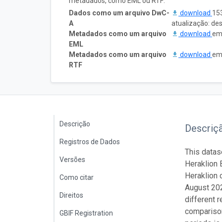
metadados, como EML ou RTF:
Dados como um arquivo DwC-
download
153
A
atualização: de
Metadados como um arquivo
download
em 
EML
Metadados como um arquivo
download
em 
RTF
Descrição
Descriç
Registros de Dados
This datas
Versões
Heraklion 
Heraklion 
Como citar
August 202
Direitos
different 
comparison
GBIF Registration