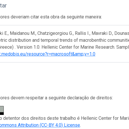
tar
res deveriam citar esta obra da seguinte maneira:
 E., Maidanou M., Chatzigeorgiou G., Rallis I., Mavraki D., Dounas C
ric distribution and temporal trends of macrobenthic communitie
Greece) . Version 1.0. Hellenic Center for Marine Research. Samp
ipt.medobis.eu/resource?r=macrosoft&amp;v=1.0
res devem respeitar a seguinte declaração de direitos:
 o detentor dos direitos deste trabalho é Hellenic Center for Mar
ommons Attribution (CC-BY 4.0) License
.