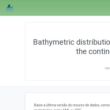
Bathymetric distribut
the contin
Ver
Baixe a última versão do recurso de dados, com