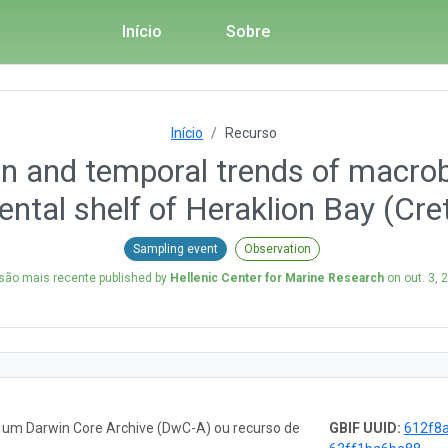
Início
Sobre
Início
Recurso
ion and temporal trends of macro
ental shelf of Heraklion Bay (Cr
Sampling event
Observation
são mais recente published by
Hellenic Center for Marine Research
on
out. 3, 
o um Darwin Core Archive (DwC-A) ou recurso de
GBIF UUID:
612f8a