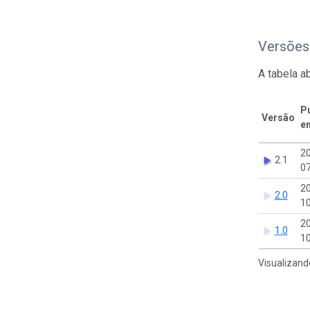
Versões
A tabela a
P
Versão
e
2
2.1
07
2
2.0
10
2
1.0
10
Visualizand