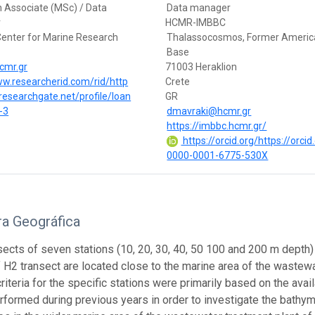
 Associate (MSc) / Data
Data manager
r
HCMR-IMBBC
Center for Marine Research
Thalassocosmos, Former Americ
Base
hcmr.gr
71003 Heraklion
ww.researcherid.com/rid/http
Crete
researchgate.net/profile/Ioan
GR
s-3
dmavraki@hcmr.gr
https://imbbc.hcmr.gr/
https://orcid.org/https://orcid
0000-0001-6775-530X
ra Geográfica
sects of seven stations (10, 20, 30, 40, 50 100 and 200 m depth) 
f H2 transect are located close to the marine area of the wastewa
riteria for the specific stations were primarily based on the ava
rformed during previous years in order to investigate the bathyme