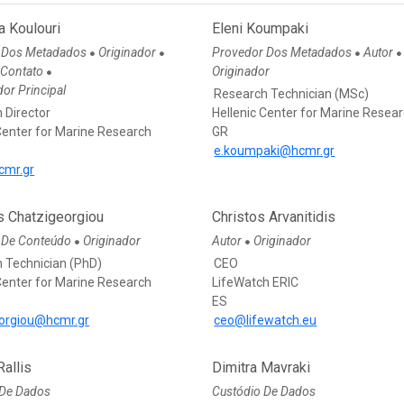
a Koulouri
Eleni Koumpaki
 Dos Metadados
Originador
Provedor Dos Metadados
Autor
●
●
●
●
 Contato
Originador
●
or Principal
Research Technician (MSc)
 Director
Hellenic Center for Marine Resea
Center for Marine Research
GR
e.koumpaki@hcmr.gr
cmr.gr
s Chatzigeorgiou
Christos Arvanitidis
 De Conteúdo
Originador
Autor
Originador
●
●
 Technician (PhD)
CEO
Center for Marine Research
LifeWatch ERIC
ES
orgiou@hcmr.gr
ceo@lifewatch.eu
Rallis
Dimitra Mavraki
 De Dados
Custódio De Dados