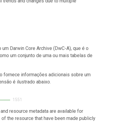
al trends and changes due to multiple
 um Darwin Core Archive (DwC-A), que é o
como um conjunto de uma ou mais tabelas de
o fornece informações adicionais sobre um
nsão é ilustrado abaixo.
1551
 and resource metadata are available for
s of the resource that have been made publicly