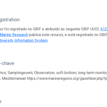
istration
so foi registrado no GBIF e atribuído ao seguinte GBIF UUID:
612
 Marine Research
publica este recurso, e está registrado no GB
iversity Information System
.
s-chave
os; Samplingevent; Observation; soft-bottom; long-term monitorin
; Mediterranean https://www.marineregions.org/gazetteer.php?
s