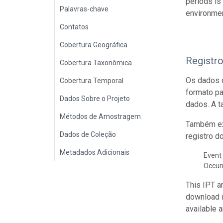
periods is
Palavras-chave
environmen
Contatos
Cobertura Geográfica
Registr
Cobertura Taxonômica
Os dados 
Cobertura Temporal
formato p
Dados Sobre o Projeto
dados. A t
Métodos de Amostragem
Também ex
Dados de Coleção
registro d
Metadados Adicionais
Event 
Occur
This IPT a
download 
available 