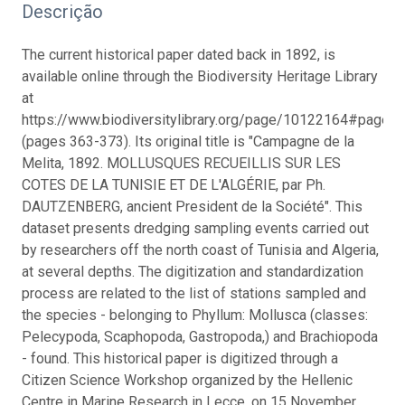
Descrição
The current historical paper dated back in 1892, is
available online through the Biodiversity Heritage Library
at
https://www.biodiversitylibrary.org/page/10122164#page
(pages 363-373). Its original title is "Campagne de la
Melita, 1892. MOLLUSQUES RECUEILLIS SUR LES
COTES DE LA TUNISIE ET DE L'ALGÉRIE, par Ph.
DAUTZENBERG, ancient President de la Société". This
dataset presents dredging sampling events carried out
by researchers off the north coast of Tunisia and Algeria,
at several depths. The digitization and standardization
process are related to the list of stations sampled and
the species - belonging to Phyllum: Mollusca (classes:
Pelecypoda, Scaphopoda, Gastropoda,) and Brachiopoda
- found. This historical paper is digitized through a
Citizen Science Workshop organized by the Hellenic
Centre in Marine Research in Lecce, on 15 November