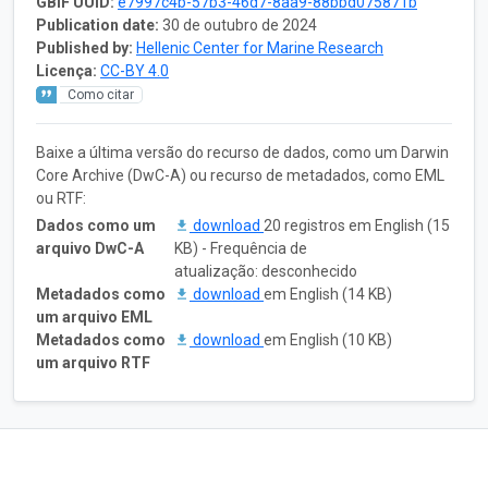
GBIF UUID:
e7997c4b-57b3-46d7-8aa9-88bbd075871b
Publication date:
30 de outubro de 2024
Published by:
Hellenic Center for Marine Research
Licença:
CC-BY 4.0
Como citar
Baixe a última versão do recurso de dados, como um Darwin
Core Archive (DwC-A) ou recurso de metadados, como EML
ou RTF:
Dados como um
download
20 registros em English (15
arquivo DwC-A
KB) - Frequência de
atualização: desconhecido
Metadados como
download
em English (14 KB)
um arquivo EML
Metadados como
download
em English (10 KB)
um arquivo RTF