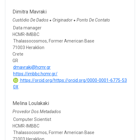
Dimitra Mavraki
Custódio De Dados
Originador
Ponto De Contato
●
●
Data manager
HCMR-IMBBC
Thalassocosmos, Former American Base
71003 Heraklion
Crete
GR
dmavraki@hcmr.gr
https://imbbc.hcmr.gr/
https://orcid.org/https://orcid.org/0000-0001-6775-53
0X
Melina Loulakaki
Provedor Dos Metadados
Computer Scientist
HCMR-IMBBC
Thalassocosmos, Former American Base
71003 Heraklion