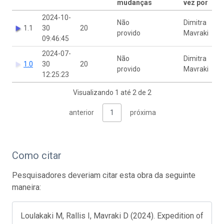
mudanças
vez por
2024-10-
Não
Dimitra
1.1
30
20
provido
Mavraki
09:46:45
2024-07-
Não
Dimitra
1.0
30
20
provido
Mavraki
12:25:23
Visualizando 1 até 2 de 2
anterior
1
próxima
Como citar
Pesquisadores deveriam citar esta obra da seguinte
maneira:
Loulakaki M, Rallis I, Mavraki D (2024). Expedition of