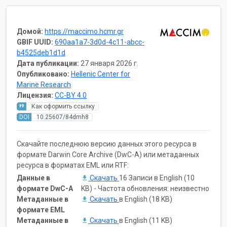
Домой:
https://maccimo.hcmr.gr
GBIF UUID:
690aa1a7-3d0d-4c11-abcc-
b4525deb1d1d
Дата публикации:
27 января 2026 г.
Опубликовано:
Hellenic Center for
Marine Research
Лицензия:
CC-BY 4.0
Как оформить ссылку
DOI
10.25607/84dmh8
Скачайте последнюю версию данных этого ресурса в
формате Darwin Core Archive (DwC-A) или метаданных
ресурса в форматах EML или RTF:
Данные в
Скачать
16 Записи в English (10
формате DwC-A
KB) - Частота обновления: неизвестно
Метаданные в
Скачать
в English (18 KB)
формате EML
Метаданные в
Скачать
в English (11 KB)