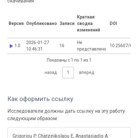
скачивания.
Краткая
Версия
Опубликовано
Записи
сводка
DOI
изменений
2026-01-27
Не
1.0
16
10.25607/84
10:46:31
представлено
Показаны с 1 по 1 из 1
назад
1
вперед
Как оформить ссылку
Исследователи должны дать ссылку на эту работу
следующим образом:
Grigoriou P, Chatzinikolaou E, Anastasiadis A.