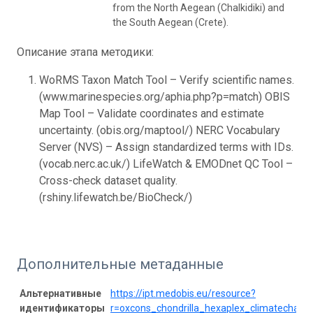
from the North Aegean (Chalkidiki) and
the South Aegean (Crete).
Описание этапа методики:
WoRMS Taxon Match Tool – Verify scientific names.
(www.marinespecies.org/aphia.php?p=match) OBIS
Map Tool – Validate coordinates and estimate
uncertainty. (obis.org/maptool/) NERC Vocabulary
Server (NVS) – Assign standardized terms with IDs.
(vocab.nerc.ac.uk/) LifeWatch & EMODnet QC Tool –
Cross-check dataset quality.
(rshiny.lifewatch.be/BioCheck/)
Дополнительные метаданные
Альтернативные
https://ipt.medobis.eu/resource?
идентификаторы
r=oxcons_chondrilla_hexaplex_climatechang