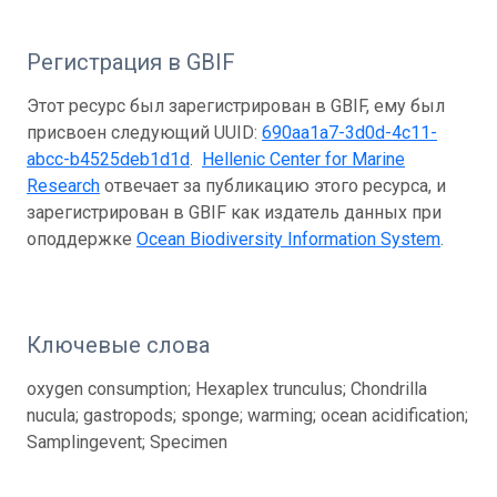
Регистрация в GBIF
Этот ресурс был зарегистрирован в GBIF, ему был
присвоен следующий UUID:
690aa1a7-3d0d-4c11-
abcc-b4525deb1d1d
.
Hellenic Center for Marine
Research
отвечает за публикацию этого ресурса, и
зарегистрирован в GBIF как издатель данных при
оподдержке
Ocean Biodiversity Information System
.
Ключевые слова
oxygen consumption; Hexaplex trunculus; Chondrilla
nucula; gastropods; sponge; warming; ocean acidification;
Samplingevent; Specimen