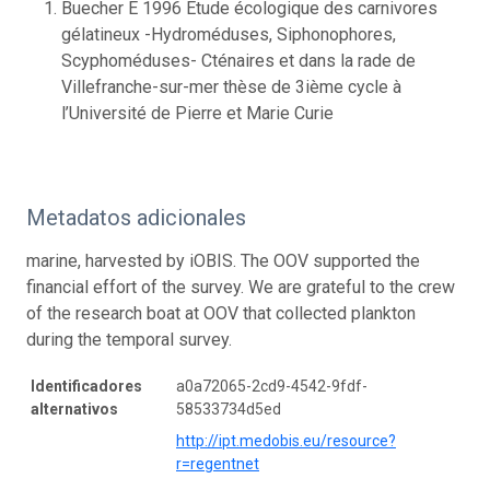
Buecher E 1996 Etude écologique des carnivores
gélatineux -Hydroméduses, Siphonophores,
Scyphoméduses- Cténaires et dans la rade de
Villefranche-sur-mer thèse de 3ième cycle à
l’Université de Pierre et Marie Curie
Metadatos adicionales
marine, harvested by iOBIS. The OOV supported the
financial effort of the survey. We are grateful to the crew
of the research boat at OOV that collected plankton
during the temporal survey.
Identificadores
a0a72065-2cd9-4542-9fdf-
alternativos
58533734d5ed
http://ipt.medobis.eu/resource?
r=regentnet