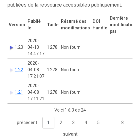
publiées de la ressource accessibles publiquement.
Dernière
Publié
Résumé des
DOI
Version
Taille
modification
le
modifications
Handle
par
2020-
1.23
04-10
1 278
Non fourni
14:47:17
2020-
1.22
04-08
1 278
Non fourni
17:21:07
2020-
1.21
04-08
1 278
Non fourni
17:11:21
Voici 1 à 3 de 24
précédent
1
2
3
4
5
…
8
suivant