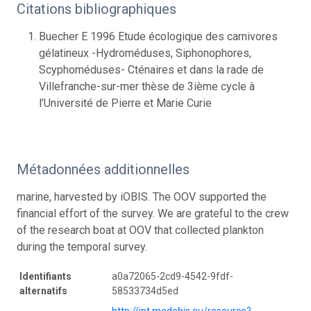
Citations bibliographiques
Buecher E 1996 Etude écologique des carnivores
gélatineux -Hydroméduses, Siphonophores,
Scyphoméduses- Cténaires et dans la rade de
Villefranche-sur-mer thèse de 3ième cycle à
l’Université de Pierre et Marie Curie
Métadonnées additionnelles
marine, harvested by iOBIS. The OOV supported the
financial effort of the survey. We are grateful to the crew
of the research boat at OOV that collected plankton
during the temporal survey.
Identifiants
a0a72065-2cd9-4542-9fdf-
alternatifs
58533734d5ed
http://ipt.medobis.eu/resource?