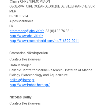
Chaire CNRS/UPMC VISION
OBSERVATOIRE OCÉANOLOGIQUE DE VILLEFRANCHE SUR
MER
BP 28 06234
Alpes Maritimes
FR
stemmann@obs-vlfr.fr
33 (0)4 93 76 38 11
http://www.obs-vlfr.fr/
http://www.researcherid.com/rid/E-6899-2011
Stamatina Nikolopoulou
Curateur Des Données
Data Manager
Hellenic Centre for Marine Research - Institute of Marine
Biology, Biotechnology and Aquaculture
snikolo@hcmr.gr
http://www.imbbc.hcmr.gr/
Nicolas Bailly
Curateur Des Données