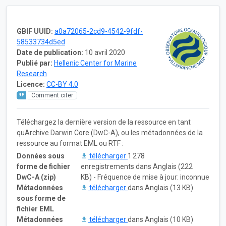
GBIF UUID:
a0a72065-2cd9-4542-9fdf-
58533734d5ed
Date de publication:
10 avril 2020
Publié par:
Hellenic Center for Marine
Research
Licence:
CC-BY 4.0
Comment citer
Téléchargez la dernière version de la ressource en tant
quArchive Darwin Core (DwC-A), ou les métadonnées de la
ressource au format EML ou RTF :
Données sous
télécharger
1 278
forme de fichier
enregistrements dans Anglais (222
DwC-A (zip)
KB) - Fréquence de mise à jour: inconnue
Métadonnées
télécharger
dans Anglais (13 KB)
sous forme de
fichier EML
Métadonnées
télécharger
dans Anglais (10 KB)