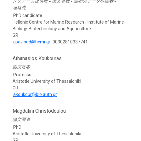
メタデータ提供者
論文著者
最初のデータ採集者
●
●
●
連絡先
PhD candidate
Hellenic Centre for Marine Research - Institute of Marine
Biology, Biotechnology and Aquaculture
GR
cpavloud@hcmr.gr
00302810337741
Athanasios Koukouras
論文著者
Professor
Aristotle University of Thessaloniki
GR
akoukour@bio.auth.gr
Magdalini Christodoulou
論文著者
PhD
Aristotle University of Thessaloniki
GR