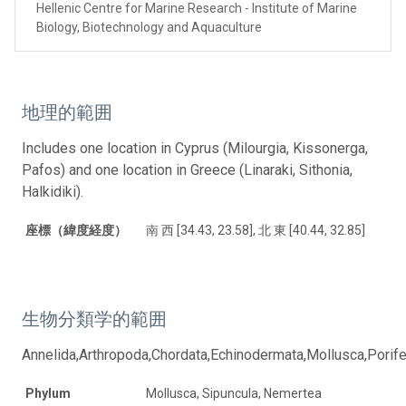
Hellenic Centre for Marine Research - Institute of Marine
Biology, Biotechnology and Aquaculture
地理的範囲
Includes one location in Cyprus (Milourgia, Kissonerga,
Pafos) and one location in Greece (Linaraki, Sithonia,
Halkidiki).
座標（緯度経度）
南 西 [34.43, 23.58], 北 東 [40.44, 32.85]
生物分類学的範囲
Annelida,Arthropoda,Chordata,Echinodermata,Mollusca,Porife
Phylum
Mollusca, Sipuncula, Nemertea