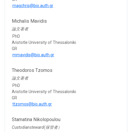
magchris@bio.auth.gr
Michalis Mavidis
論文著者
PhD
Aristotle University of Thessaloniki
GR
mmavidis@bio.auth.gr
Theodoros Tzomos
論文著者
PhD
Aristotle University of Thessaloniki
GR
ttzomos@bio.auth.gr
Stamatina Nikolopoulou
Custodiansteward(保管者）