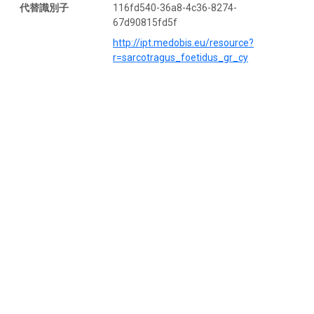
代替識別子
116fd540-36a8-4c36-8274-
67d90815fd5f
http://ipt.medobis.eu/resource?
r=sarcotragus_foetidus_gr_cy