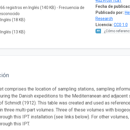
4d29fc6f1ca1
Fecha de publicac
566 registros en Inglés (140 KB) - Frecuencia de
Publicado por:
He
desconocido
Research
 Inglés (18 KB)
Licencia:
CC0 1.0
¿Cómo referenci
 Inglés (13 KB)
ción
et comprises the location of sampling stations, sampling infor
uring the Danish expeditions to the Mediterranean and adjacent
 of Schmidt (1912). This table was created and used as referenc
in three multi-part volumes. Three of these volumes with biogeo
through this IPT installation (see links below). For other volume
hrough this IPT.