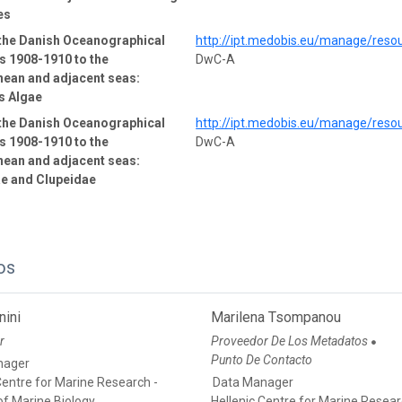
es
 the Danish Oceanographical
http://ipt.medobis.eu/manage/reso
s 1908-1910 to the
DwC-A
nean and adjacent seas:
s Algae
 the Danish Oceanographical
http://ipt.medobis.eu/manage/reso
s 1908-1910 to the
DwC-A
nean and adjacent seas:
ae and Clupeidae
os
nini
Marilena Tsompanou
r
Proveedor De Los Metadatos
●
Punto De Contacto
nager
Centre for Marine Research -
Data Manager
 of Marine Biology,
Hellenic Centre for Marine Resear