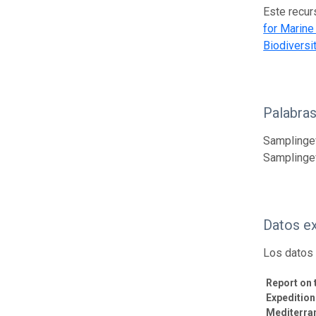
Este recur
for Marine
Biodiversi
Palabras
Samplingev
Samplinge
Datos e
Los datos 
Report on
Expedition
Mediterran