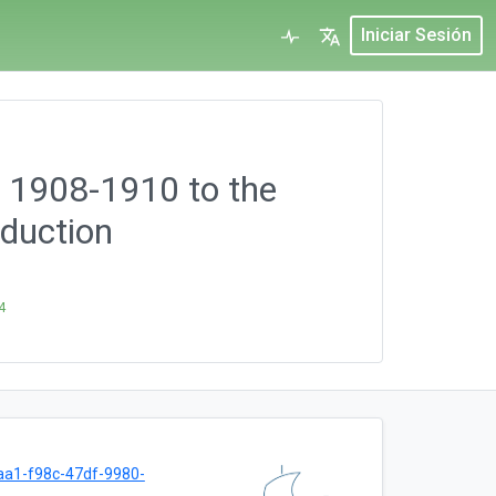
Iniciar Sesión
s 1908-1910 to the
oduction
4
a1-f98c-47df-9980-