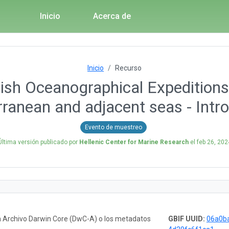
Inicio
Acerca de
Inicio
Recurso
ish Oceanographical Expedition
ranean and adjacent seas - Intr
Evento de muestreo
Última versión publicado por
Hellenic Center for Marine Research
el
feb 26, 202
n Archivo Darwin Core (DwC-A) o los metadatos
GBIF UUID:
06a0ba