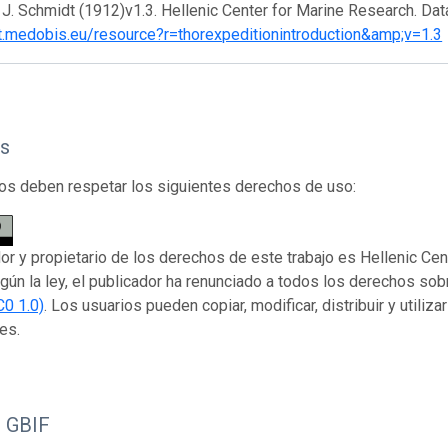
J. Schmidt (1912)v1.3. Hellenic Center for Marine Research. Da
ipt.medobis.eu/resource?r=thorexpeditionintroduction&amp;v=1.3
s
os deben respetar los siguientes derechos de uso:
dor y propietario de los derechos de este trabajo es Hellenic Ce
gún la ley, el publicador ha renunciado a todos los derechos so
C0 1.0)
. Los usuarios pueden copiar, modificar, distribuir y utiliza
es.
o GBIF