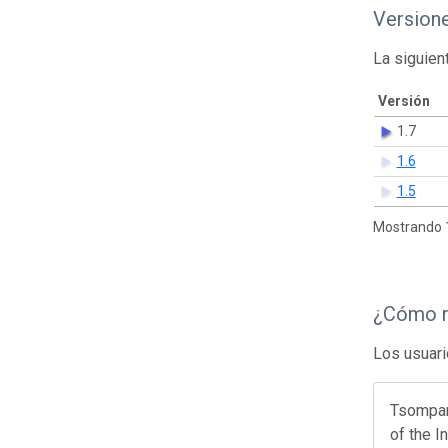
Version
La siguien
Versión
1.7
1.6
1.5
Mostrando 1
¿Cómo r
Los usuari
Tsompano
of the I