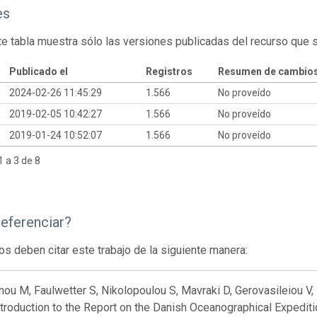
es
te tabla muestra sólo las versiones publicadas del recurso que 
Publicado el
Registros
Resumen de cambio
2024-02-26 11:45:29
1.566
No proveído
2019-02-05 10:42:27
1.566
No proveído
2019-01-24 10:52:07
1.566
No proveído
 a 3 de 8
eferenciar?
os deben citar este trabajo de la siguiente manera:
u M, Faulwetter S, Nikolopoulou S, Mavraki D, Gerovasileiou V, F
ntroduction to the Report on the Danish Oceanographical Expedit