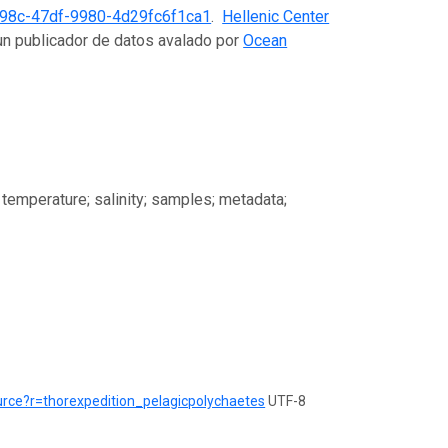
98c-47df-9980-4d29fc6f1ca1
.
Hellenic Center
un publicador de datos avalado por
Ocean
 temperature; salinity; samples; metadata;
urce?r=thorexpedition_pelagicpolychaetes
UTF-8