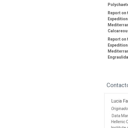
Polychaet
Report on
Expedition
Mediterra
Calcareou
Report on
Expedition
Mediterra
Engraulid
Contact
Lucia Fa
Originado
Data Ma
Hellenic 
Institute