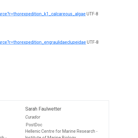
urce?r=thorexpedition_k1_calcareous_algae
UTF-8
urce?r=thorexpedition_engraulidaeclupeidae
UTF-8
Sarah Faulwetter
Curador
PostDoc
Hellenic Centre for Marine Research -
ch -
Institute of Marine Biology,