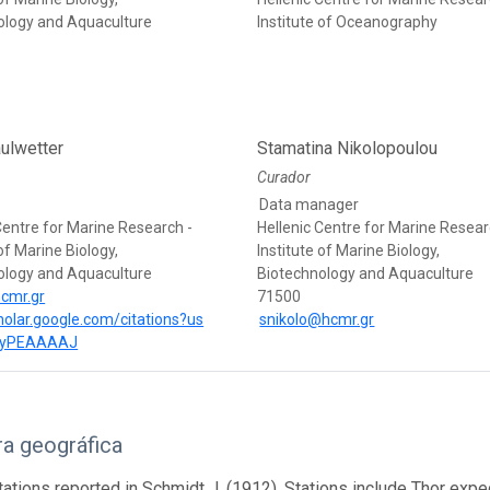
ology and Aquaculture
Institute of Oceanography
ulwetter
Stamatina Nikolopoulou
Curador
Data manager
Centre for Marine Research -
Hellenic Centre for Marine Resear
 of Marine Biology,
Institute of Marine Biology,
ology and Aquaculture
Biotechnology and Aquaculture
cmr.gr
71500
cholar.google.com/citations?us
snikolo@hcmr.gr
dyPEAAAAJ
a geográfica
tations reported in Schmidt J. (1912). Stations include Thor expe