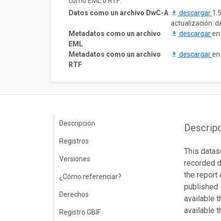
como EML o RTF:
Datos como un archivo DwC-A
descargar
1.
actualización: 
Metadatos como un archivo
descargar
en
EML
Metadatos como un archivo
descargar
en
RTF
Descripción
Descrip
Registros
This datas
Versiones
recorded d
the report
¿Cómo referenciar?
published 
Derechos
available 
available t
Registro GBIF