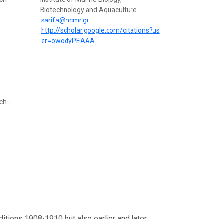
Biotechnology and Aquaculture
sarifa@hcmr.gr
http://scholar.google.com/citations?us
er=owodyPEAAA
ch -
ditions 1908-1910 but also earlier and later