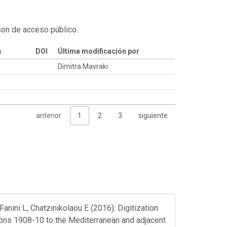
son de acceso público.
s
DOI
Última modificación por
Dimitra Mavraki
anterior
1
2
3
siguiente
anini L, Chatzinikolaou E (2016): Digitization
ions 1908-10 to the Mediterranean and adjacent