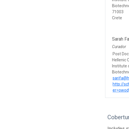
Biotechn
71003
Crete
Sarah Fa
Curador
Post Doc
Hellenic 
Institute
Biotechn
sarifa@h
http://s
er=owo
Cobertur
Includes s