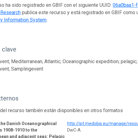
so ha sido registrado en GBIF con el siguiente UUID:
06a0baa1-f
 Research
publica este recurso y está registrado en GBIF como 
ty Information System
.
 clave
ent; Mediterranean; Atlantic; Oceanographic expedition; pelagic;
vent; Samplingevent
xternos
del recurso también están disponibles en otros formatos
 the Danish Oceanographical
http://ipt.medobis.eu/manage/reso
s 1908-1910 to the
DwC-A
ean and adjacent seas: Pelagic