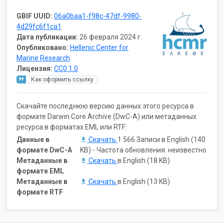
GBIF UUID:
06a0baa1-f98c-47df-9980-
4d29fc6f1ca1
Дата публикации:
26 февраля 2024 г.
Опубликовано:
Hellenic Center for
Marine Research
Лицензия:
CC0 1.0
Как оформить ссылку
Скачайте последнюю версию данных этого ресурса в
формате Darwin Core Archive (DwC-A) или метаданных
ресурса в форматах EML или RTF:
Данные в
Скачать
1 566 Записи в English (140
формате DwC-A
KB) - Частота обновления: неизвестно
Метаданные в
Скачать
в English (18 KB)
формате EML
Метаданные в
Скачать
в English (13 KB)
формате RTF