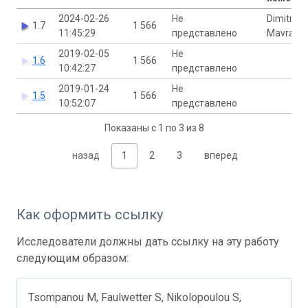
2024-02-26
Не
Dimitra
1.7
1 566
11:45:29
представлено
Mavraki
2019-02-05
Не
1.6
1 566
10:42:27
представлено
2019-01-24
Не
1.5
1 566
10:52:07
представлено
Показаны с 1 по 3 из 8
назад
1
2
3
вперед
Как оформить ссылку
Исследователи должны дать ссылку на эту работу
следующим образом:
Tsompanou M, Faulwetter S, Nikolopoulou S,