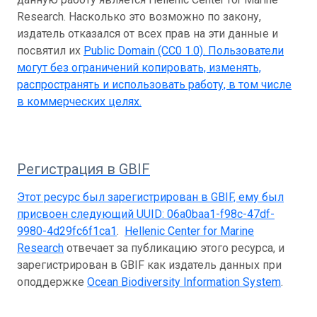
Research. Насколько это возможно по закону,
издатель отказался от всех прав на эти данные и
посвятил их
Public Domain (CC0 1.0)
. Пользователи
могут без ограничений копировать, изменять,
распространять и использовать работу, в том числе
в коммерческих целях.
Регистрация в GBIF
Этот ресурс был зарегистрирован в GBIF, ему был
присвоен следующий UUID:
06a0baa1-f98c-47df-
9980-4d29fc6f1ca1
.
Hellenic Center for Marine
Research
отвечает за публикацию этого ресурса, и
зарегистрирован в GBIF как издатель данных при
оподдержке
Ocean Biodiversity Information System
.