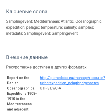
Ключевые слова
Samplingevent; Mediterranean; Atlantic; Oceanographic
expedition; pelagic; temperature; salinity; samples;
metadata; Samplingevent; Samplingevent
Внешние данные
Ресурс также доступен в других форматах
Report on the
http://ipt.medobis.eu/manage/resource?
Danish
r=thorexpedition_pelagicpolychaetes
Oceanographical
UTF-8 DwC-A
Expeditions 1908-
1910 to the
Mediterranean
and adjacent