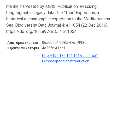
marine, harvested by iOBIS. Publication: Rescuing
biogeographic legacy data: The "Thor" Expedition, a
historical oceanographic expedition to the Mediterranean
Sea. Biodiversity Data Journal 4: e11054 (22 Dec 2016).
https://doi.org/10.3897/BDJ.4.e11054
Альтернативные
06a0baa1-f98c-47df-9980-
идентификаторы
4d29fc6f1ca1
http://192.135.166.161/resource?
r=thorexpeditionintroduction