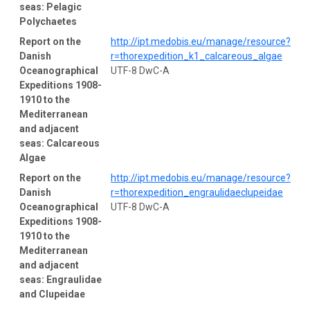
seas: Pelagic
Polychaetes
Report on the
http://ipt.medobis.eu/manage/resource?
Danish
r=thorexpedition_k1_calcareous_algae
Oceanographical
UTF-8 DwC-A
Expeditions 1908-
1910 to the
Mediterranean
and adjacent
seas: Calcareous
Algae
Report on the
http://ipt.medobis.eu/manage/resource?
Danish
r=thorexpedition_engraulidaeclupeidae
Oceanographical
UTF-8 DwC-A
Expeditions 1908-
1910 to the
Mediterranean
and adjacent
seas: Engraulidae
and Clupeidae